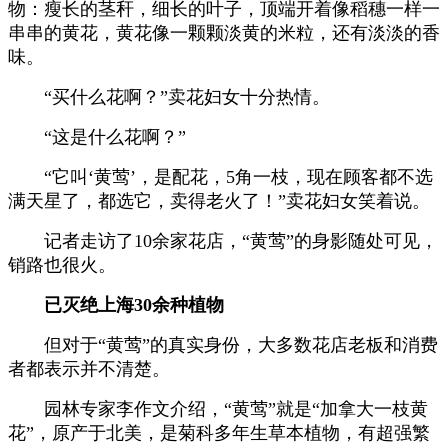
物：瘦长的茎秆，细长的叶子，顶端开着像稻穗一样一
串串的黄花，黄花像一颗颗淡黄的米粒，还有淡淡的香
味。
“
买什么花啊？
”
卖花妇女十分热情。
“
这是什么花啊？
”
“
它叫
‘
黄莺
’
，是配花，
5
角一枝，现在顾客都不选
满天星了，都选它，卖得老火了！
”
卖花妇女笑着说。
记者走访了
10
余家花店，
“
黄莺
”
的身影随处可见，
销路也很火。
已灭绝上海30余种植物
但对于
“
黄莺
”
的真实身份，大多数花店老板和消费
者都表示并不清楚。
园林专家李作文介绍，
“
黄莺
”
就是
“
加拿大一枝黄
花
”
，原产于北美，是菊科多年生草本植物，有超强繁