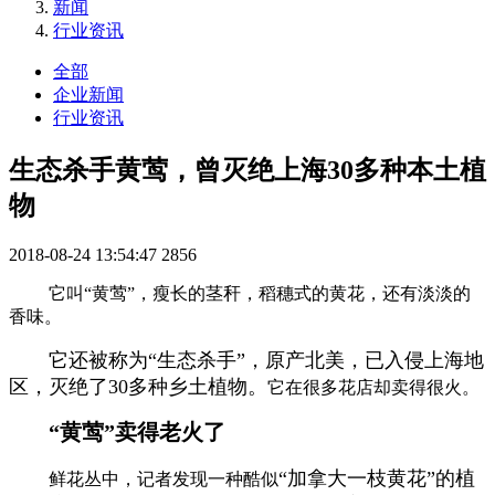
新闻
行业资讯
全部
企业新闻
行业资讯
生态杀手黄莺，曾灭绝上海30多种本土植
物
2018-08-24 13:54:47
2856
它叫
“
黄莺
”
，瘦长的茎秆，稻穗式的黄花，还有淡淡的
香味。
它还被称为
“
生态杀手
”
，原产北美，已入侵上海地
区，灭绝了
30
多种乡土植物。
它在很多花店却卖得很火。
“
黄莺
”
卖得老火了
“
加拿大一枝黄花
”
的植
鲜花丛中，记者发现一种酷似