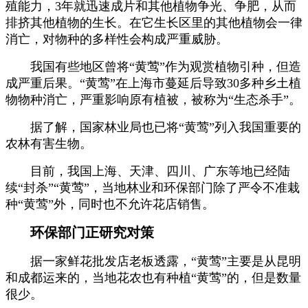
殖能力，
3
年就迅速成片和其他植物争光、争肥，从而
排挤其他植物的生长。在它生长区里的其他植物会一律
消亡，对物种的多样性会构成严重威胁。
我国有些地区曾将
“
黄莺
”
作为观赏植物引种，但造
成严重后果。
“
黄莺
”
在上海市蔓延后导致
30
多种乡土植
物物种消亡，严重影响原有植被，被称为
“
生态杀手
”
。
据了解，国家林业局也已将
“
黄莺
”
列入我国重要的
农林有害生物。
目前，我国上海、天津、四川、广东等地已经陆
续
“
封杀
”“
黄莺
”
，当地林业和环保部门除了严令不准栽
种
“
黄莺
”
外，同时也不允许花店销售。
环保部门正研究对策
据一家鲜花批发店老板透露，
“
黄莺
”
主要是从昆明
和成都运来的，当地花农也有种植
“
黄莺
”
的，但是数量
很少。