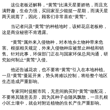
这位老板还解释，
“
黄莺
”
比满天星要娇艳，而且充
满野趣，生命力强，买回家至少能挺一星期，而满天星
两天就蔫了，因此，顾客们非常喜欢
“
黄莺
”
。
当记者问及
“
黄莺
”
的种植地时，该鲜花店老板称，
这是商业秘密不肯透露。
“
黄莺
”
属外来入侵物种，对本地乡土物种带来危
害。根据相关规定，外来入侵物种应被禁止种植和销
售。针对此事，环保部门正在与国家环保总局沟通，研
究如何制止
“
黄莺
”
入侵。
他还告诫花农，也不要将
“
黄莺
”
引入在本地种植。
一旦
“
黄莺
”
蔓延开来，势头将难以控制，将给整个地区
生态造成严重影响。
专家同时提醒市民，无意间购买到
“
黄莺
”
做配花，
不要将其随意丢弃，因为其种子会随风飘散，一旦扎根
小区土壤中，就会对附近植物的生长产生严重影响。