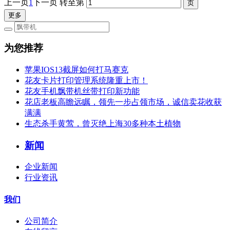
上一页
1
下一页
转至第
更多
为您推荐
苹果IOS13截屏如何打马赛克
花友卡片打印管理系统隆重上市！
花友手机飘带机丝带打印新功能
花店老板高瞻远瞩，领先一步占领市场，诚信卖花收获
满满
生态杀手黄莺，曾灭绝上海30多种本土植物
新闻
企业新闻
行业资讯
我们
公司简介